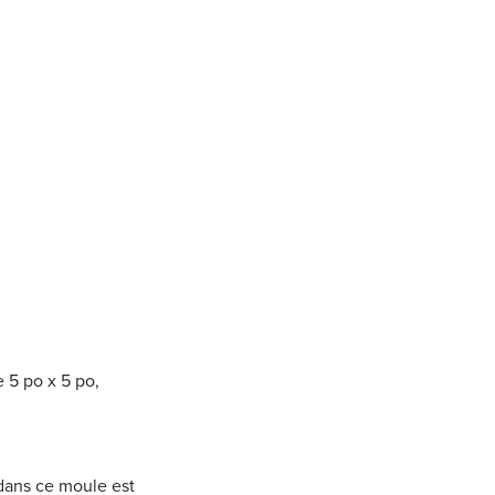
e 5 po x 5 po,
 dans ce moule est