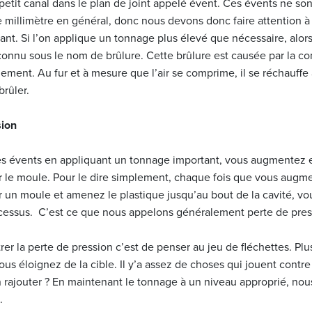
n petit canal dans le plan de joint appelé évent. Ces évents ne son
millimètre en général, donc nous devons donc faire attention à
nt. Si l’on applique un tonnage plus élevé que nécessaire, alors 
onnu sous le nom de brûlure. Cette brûlure est causée par la com
ement. Au fur et à mesure que l’air se comprime, il se réchauffe 
rûler.
sion
s évents en appliquant un tonnage important, vous augmentez e
r le moule. Pour le dire simplement, chaque fois que vous augme
r un moule et amenez le plastique jusqu’au bout de la cavité, v
rocessus. C’est ce que nous appelons généralement perte de pre
trer la perte de pression c’est de penser au jeu de fléchettes. Plu
ous éloignez de la cible. Il y’a assez de choses qui jouent contr
 rajouter ? En maintenant le tonnage à un niveau approprié, nou
.