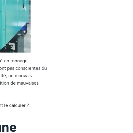
gré un tonnage
sont pas conscientes du
lité, un mauvais
ition de mauvaises
 le calculer ?
une