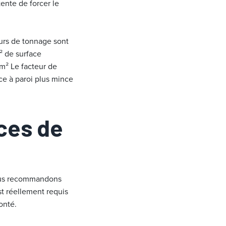
tente de forcer le
eurs de tonnage sont
² de surface
cm² Le facteur de
ce à paroi plus mince
ces de
vous recommandons
st réellement requis
onté.