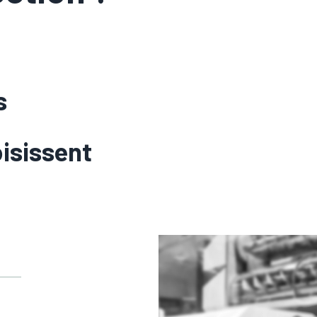
s
oisissent