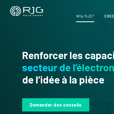
Aller
au
contenu
Why RJG?
ENSE
Renforcer les capac
secteur de l’électro
de l’idée à la pièce
Demander des conseils