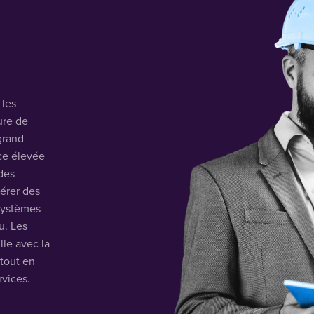
 les
ure de
 grand
ce élevée
 des
férer des
systèmes
u. Les
lle avec la
 tout en
rvices.