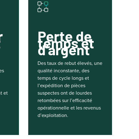
r
Perte de
t
temps et
d’argent
Des taux de rebut élevés, une
es
qualité inconstante, des
temps de cycle longs et
l’expédition de pièces
t et
suspectes ont de lourdes
retombées sur l’efficacité
opérationnelle et les revenus
d’exploitation.