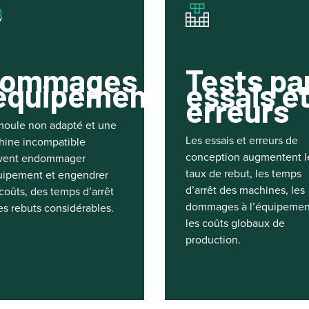
ommages à
Tests pa
’équipement
essais e
erreurs
oule non adapté et une
Les essais et erreurs de
ine incompatible
conception augmentent l
vent endommager
taux de rebut, les temps
uipement et engendrer
d’arrêt des machines, les
coûts, des temps d’arrêt
dommages à l’équipemen
es rebuts considérables.
les coûts globaux de
production.