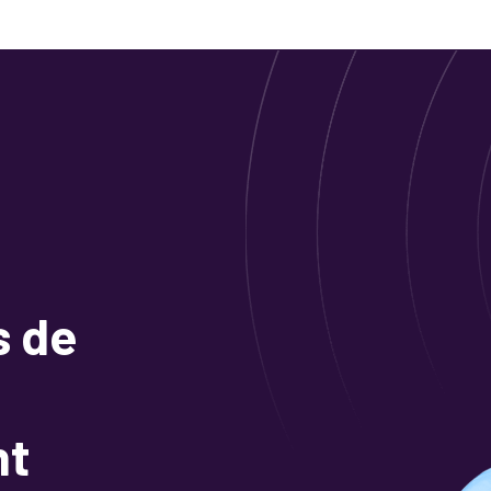
s de
nt