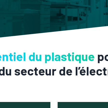
ntiel du plastique
po
u secteur de l’élec