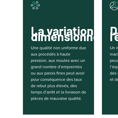
La variation
D
dimensionnelle
l
Une qualité non uniforme due
Un m
aux procédés à haute
mach
pression, aux moules avec un
peu
grand nombre d’empreintes
l’éq
ou aux parois fines peut avoir
des 
pour conséquence des taux
et d
de rebut plus élevés, des
temps d’arrêt et la livraison de
pièces de mauvaise qualité.