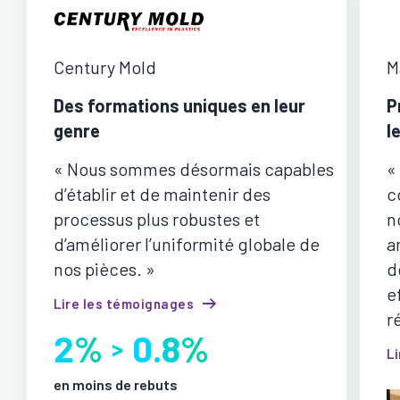
Century Mold
M
Des formations uniques en leur
P
genre
l
« Nous sommes désormais capables
«
d’établir et de maintenir des
c
processus plus robustes et
n
d’améliorer l’uniformité globale de
a
nos pièces. »
d
e
Lire les témoignages
r
2%
0.8%
>
L
en moins de rebuts