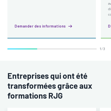
a
d
c
Demander des informations
D
1 / 3
Entreprises qui ont été
transformées grâce aux
formations RJG