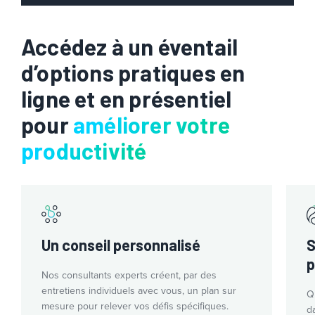
Accédez à un éventail
d’options pratiques en
ligne et en présentiel
pour
améliorer votre
productivité
Un conseil personnalisé
S
p
Nos consultants experts créent, par des
entretiens individuels avec vous, un plan sur
Q
mesure pour relever vos défis spécifiques.
d