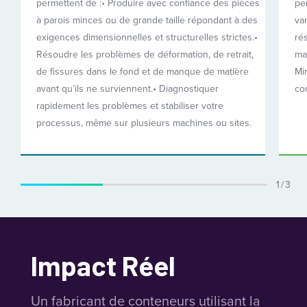
permettent de :
• Produire avec confiance des pièces
pe
à parois minces ou de grande taille répondant à des
va
exigences dimensionnelles et structurelles strictes.
•
ré
Résoudre les problèmes de déformation, de retrait,
ma
de fissures dans le fond et de manque de matière
Mi
avant qu’ils ne surviennent.
• Diagnostiquer
con
rapidement les problèmes et stabiliser votre
processus, même sur plusieurs machines ou sites.
1 / 3
Impact Réel
Un fabricant de conteneurs utilisant la