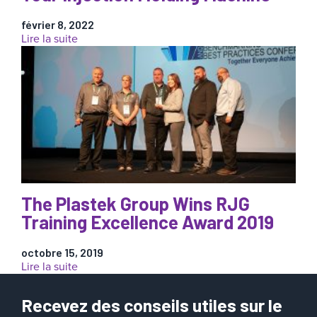
février 8, 2022
:
Lire la suite
How
to
Set
Up
Mold
Protect
on
Your
Injection
Molding
Machine
The Plastek Group Wins RJG
Training Excellence Award 2019
octobre 15, 2019
:
Lire la suite
The
Plastek
Recevez des conseils utiles sur le
Group