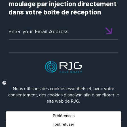
Wins
moulage par injection directement
RJG
dans votre boîte de réception
Training
Excellence
Award
2019
ISO 9001:2015 CERTIFIED
FRA
Politique de Confidentialité
Terms/Impressum
Contact Us