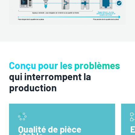
Conçu pour les problèmes
qui interrompent la
production
Qualité de pièce
E