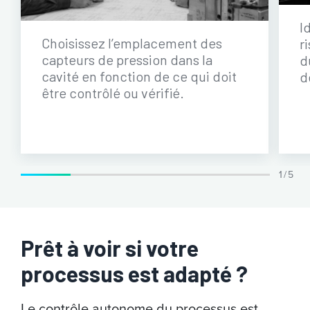
I
Choisissez l’emplacement des
r
capteurs de pression dans la
d
cavité en fonction de ce qui doit
de
être contrôlé ou vérifié.
1 / 5
Prêt à voir si votre
processus est adapté ?
Le contrôle autonome du processus est