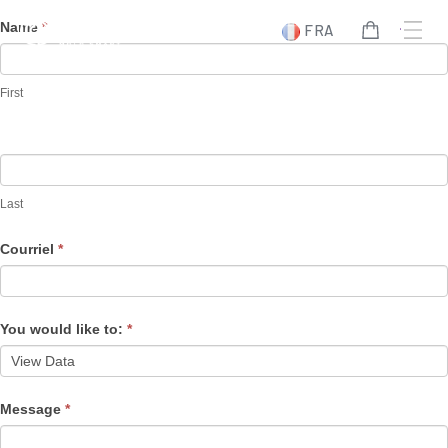
Aller
Data
Name
*
FRA
au
Subject
contenu
Inquiry
First
Last
Courriel
*
You would like to:
*
Message
*