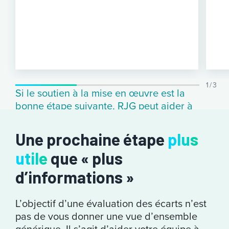
1 / 3
Si le soutien à la mise en œuvre est la
bonne étape suivante, RJG peut aider à
transformer les recommandations en
améliorations mesurables.
Une prochaine étape
plus
Déterminez où se
utile
que « plus
d’informations »
trouvent vos plus
grandes
possibilités
L’objectif d’une évaluation des écarts n’est
pas de vous donner une vue d’ensemble
d’amélioration
générique. Il s’agit d’aider votre équipe à