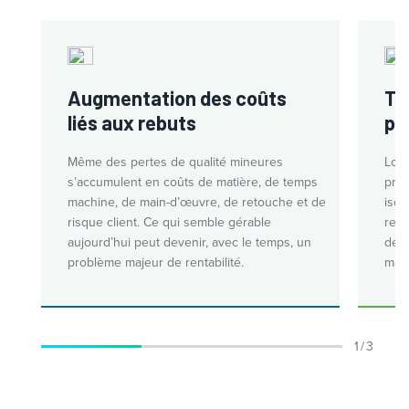
Augmentation des coûts
Te
liés aux rebuts
pr
Même des pertes de qualité mineures
Lors
s’accumulent en coûts de matière, de temps
prob
machine, de main-d’œuvre, de retouche et de
isol
risque client. Ce qui semble gérable
rest
aujourd’hui peut devenir, avec le temps, un
devi
problème majeur de rentabilité.
mani
1 / 3