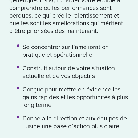
comprendre où les performances sont
Si vous pensez que votre entreprise perd en
perdues, ce qui crée le ralentissement et
performance à cause de rebuts, de temps
quelles sont les améliorations qui méritent
d’arrêt, de processus incohérents ou de
d’être priorisées dès maintenant.
lacunes dans les capacités, la meilleure
étape consiste à rendre ces problèmes
Se concentrer sur l’amélioration
visibles et à donner la priorité aux bonnes
pratique et opérationnelle
solutions.
Construit autour de votre situation
actuelle et de vos objectifs
Obtenez mon plan d’amélioration
Conçue pour mettre en évidence les
personnalisé
gains rapides et les opportunités à plus
long terme
Donne à la direction et aux équipes de
l’usine une base d’action plus claire