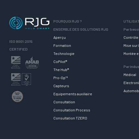
POURQUOI RJG ?
UTILISA
ENSEMBLE DES SOLUTIONS RJG
Par beso
Aperçu
Contrôle 
ISO 9001:2015
Formation
Mise sur
CERTIFIED
Technologie
Montée 
CoPilot®
Par indus
The Hub®
Médical
Pro-Op™
Electron
Capteurs
Automob
Equipements auxiliaire
Consultation
Consultation Process
Consultation TZERO