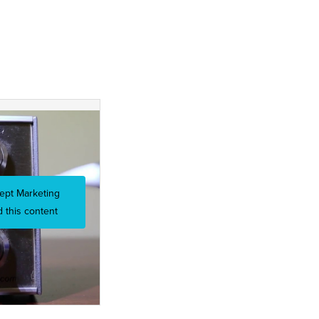
cept Marketing
 this content