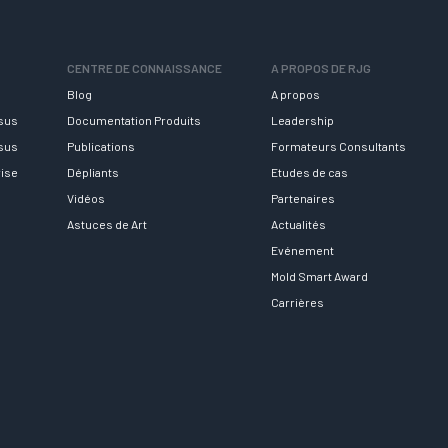
CENTRE DE CONNAISSANCE
A PROPOS DE RJG
Blog
A propos
rsus
Documentation Produits
Leadership
rsus
Publications
Formateurs Consultants
rise
Dépliants
Etudes de cas
Vidéos
Partenaires
Astuces de Art
Actualités
Evénement
Mold Smart Award
Carrières