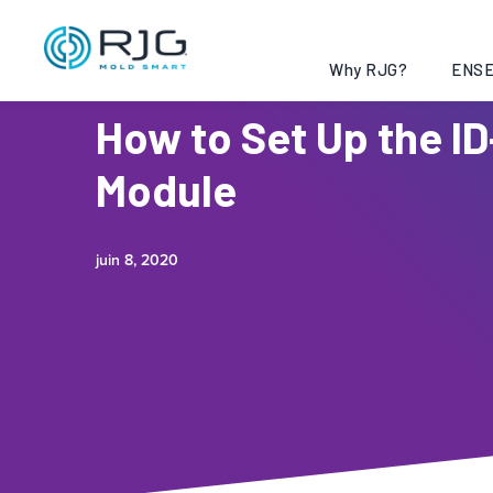
Why RJG?
ENSE
How to Set Up the ID
Module
juin 8, 2020