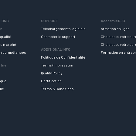
TIONS
SUPPORT
Académie RJG
in
Téléchargements logiciels
ormation en ligne
qualité
Contacter le support
Choisissez votre cu
 le marché
Choisissez votre cu
ADDITIONAL INFO
en compétences
Formation en entrep
Politique de Confidentialité
trie
Terms/Impressum
Quality Policy
ique
Certification
ile
Terms & Conditions