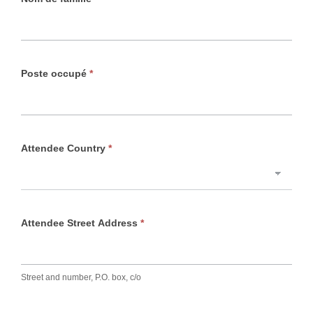
e
n
t
e
Poste occupé
*
Attendee Country
*
Attendee Street Address
*
Street and number, P.O. box, c/o