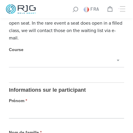
Aller
FRA
au
We encourage you to register for a course that has an
contenu
open seat. In the rare event a seat does open in a filled
class, we will contact those on the waiting list via e-
mail.
l
Course
a
l
i
s
t
Informations sur le participant
e
d
Prénom
*
’
a
t
t
Nom de famille
*