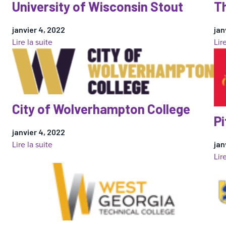
University of Wisconsin Stout
T
janvier 4, 2022
jan
:
Lire la suite
Lir
University
of
Wisconsin
Stout
City of Wolverhampton College
Pi
janvier 4, 2022
:
Lire la suite
jan
Lir
City
of
Wolverhampton
College