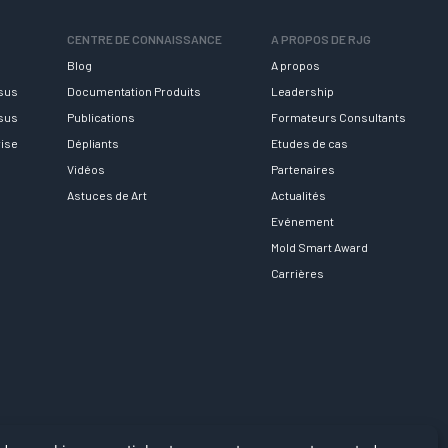
CENTRE DE CONNAISSANCE
A PROPOS DE RJG
Blog
A propos
rsus
Documentation Produits
Leadership
rsus
Publications
Formateurs Consultants
rise
Dépliants
Etudes de cas
Vidéos
Partenaires
Astuces de Art
Actualités
Evénement
Mold Smart Award
Carrières