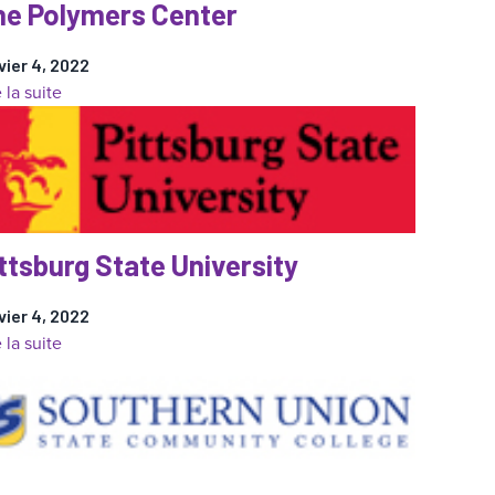
he Polymers Center
vier 4, 2022
:
e la suite
The
Polymers
Center
ttsburg State University
vier 4, 2022
:
e la suite
Pittsburg
State
University