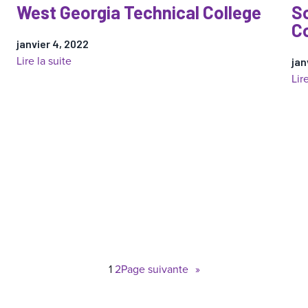
West Georgia Technical College
S
C
janvier 4, 2022
:
Lire la suite
jan
West
Lir
Georgia
Technical
College
1
2
Page suivante
»