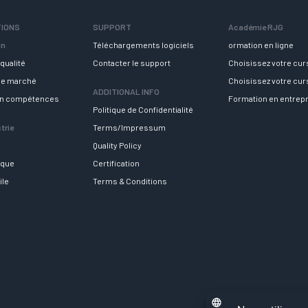
TIONS
SUPPORT
Académie RJG
in
Téléchargements logiciels
ormation en ligne
qualité
Contacter le support
Choisissez votre cu
 le marché
Choisissez votre cu
ADDITIONAL INFO
en compétences
Formation en entrep
Politique de Confidentialité
trie
Terms/Impressum
Quality Policy
ique
Certification
ile
Terms & Conditions