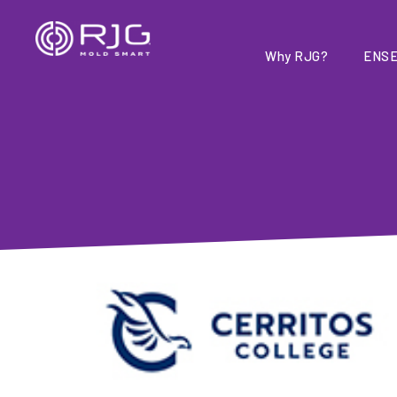
Aller
au
contenu
Why RJG?
ENSE