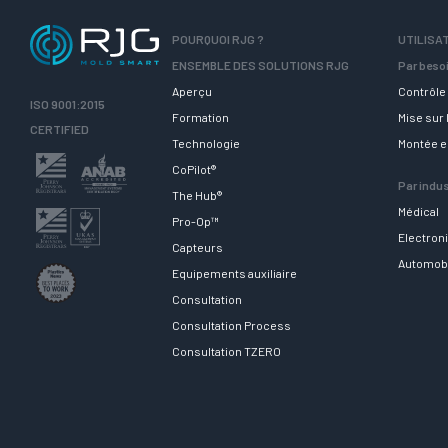
POURQUOI RJG ?
UTILISA
ENSEMBLE DES SOLUTIONS RJG
Par beso
Aperçu
Contrôle 
ISO 9001:2015
Formation
Mise sur
CERTIFIED
Technologie
Montée 
CoPilot®
Par indus
The Hub®
Médical
Pro-Op™
Electron
Capteurs
Automob
Equipements auxiliaire
Consultation
Consultation Process
Consultation TZERO