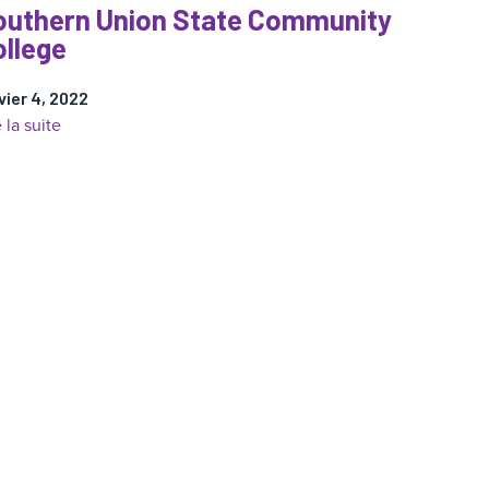
outhern Union State Community
ollege
vier 4, 2022
:
e la suite
Southern
Union
State
Community
College