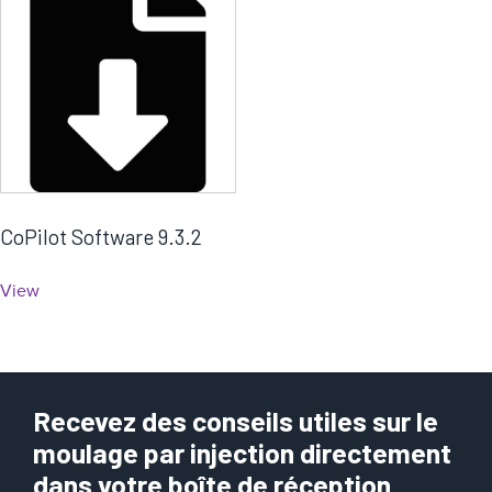
a
t
é
g
o
r
i
e
CoPilot Software 9.3.2
View
Recevez des conseils utiles sur le
moulage par injection directement
dans votre boîte de réception