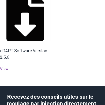
a
t
é
g
o
r
i
e
eDART Software Version
9.5.8
View
Recevez des conseils utiles sur le
moulage par injection directement