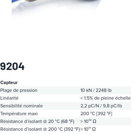
a
t
é
g
o
r
i
e
9204
Capteur
Plage de pression
10 kN / 2248 lb
Linéarité
< 1.5% de pleine échelle
Sensibilité nominale
2,2 pC/N / 9,8 pC/lb
Température maxi
200 °C [392 °F]
Résistance d’isolant @ 20 °C (68 °F)
> 10¹² Ω
Résistance d’isolant @ 200 °C (392 °F)
> 10¹¹ Ω