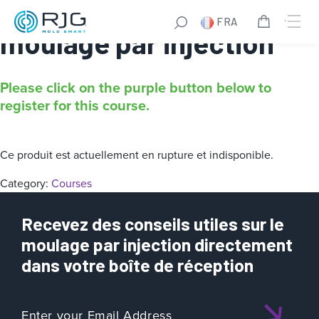
En ligne – Essentiels du
FRA
moulage par injection
Please click on the purple button below to
register for this course.
Ce produit est actuellement en rupture et indisponible.
Category:
Courses
Recevez des conseils utiles sur le
moulage par injection directement
dans votre boîte de réception