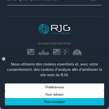
ISO 9001:2015 CERTIFIED
FRA
Politique de Confidentialité
Terms/Impressum
Contact Us
Facebook
LinkedIn
Instagra
YouTu
© 2023 RJG Inc.