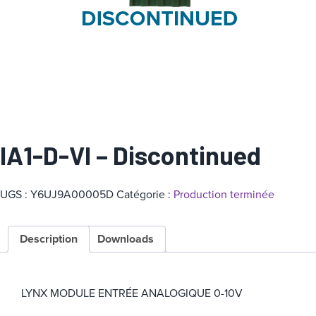
a
t
é
g
o
r
i
e
IA1-D-VI – Discontinued
UGS :
Y6UJ9A00005D
Catégorie :
Production terminée
Description
Downloads
LYNX MODULE ENTRÉE ANALOGIQUE 0-10V