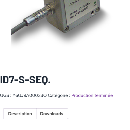
a
t
é
g
o
r
i
e
ID7-S-SEQ.
UGS :
Y6UJ9A00023Q
Catégorie :
Production terminée
Description
Downloads