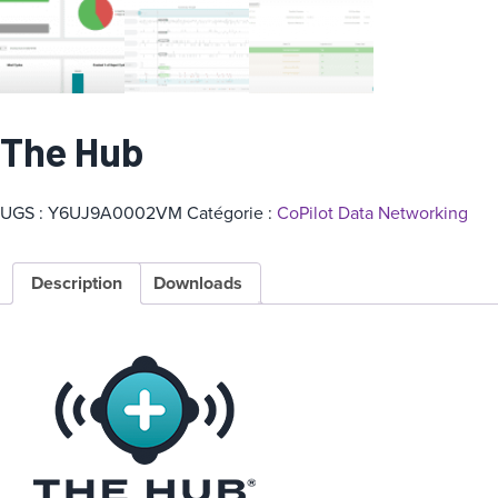
a
t
é
g
o
The Hub
r
i
UGS :
Y6UJ9A0002VM
Catégorie :
CoPilot Data Networking
e
Description
Downloads