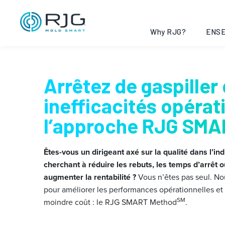
Aller
au
contenu
Why RJG?
ENSE
Arrêtez de gaspiller 
inefficacités opérat
l’approche RJG SMA
Êtes-vous un dirigeant axé sur la qualité dans l’ind
cherchant à réduire les rebuts, les temps d’arrêt o
augmenter la rentabilité ?
Vous n’êtes pas seul. N
pour améliorer les performances opérationnelles et 
SM
moindre coût : le RJG SMART Method
.