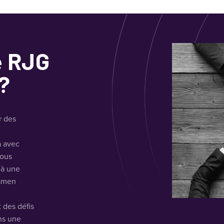
e RJG
?
r des
a avec
vous
 à une
xamen
 des défis
ns une