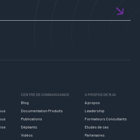
CENTRE DE CONNAISSANCE
A PROPOS DE RJG
Blog
A propos
rsus
Documentation Produits
Leadership
rsus
Publications
Formateurs Consultants
rise
Dépliants
Etudes de cas
Vidéos
Partenaires