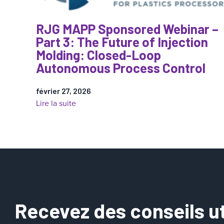
RJG MAPP Sponsored Webinar –
Part 3: The Future of Injection
Molding: Closed-Loop
Autonomous Process Control
février 27, 2026
:
Lire la suite
RJG
MAPP
Sponsored
Webinar
–
Part
3:
The
Recevez des conseils uti
Future