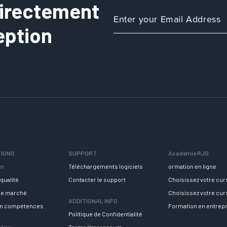
directement
eption
TIONS
SUPPORT
Académie RJG
in
Téléchargements logiciels
ormation en ligne
qualité
Contacter le support
Choisissez votre cu
 le marché
Choisissez votre cu
ADDITIONAL INFO
en compétences
Formation en entrep
Politique de Confidentialité
trie
Terms/Impressum