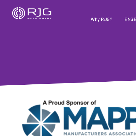
Aller
au
contenu
Why RJG?
ENSE