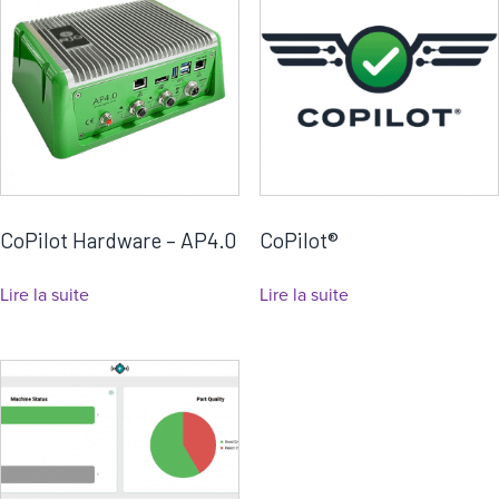
a
t
é
g
o
r
i
e
CoPilot Hardware – AP4.0
CoPilot®
Lire la suite
Lire la suite