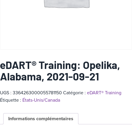
a
t
é
g
o
r
i
e
eDART® Training: Opelika,
Alabama, 2021-09-21
UGS :
3364263000055781150
Catégorie :
eDART® Training
Étiquette :
États-Unis/Canada
Informations complémentaires