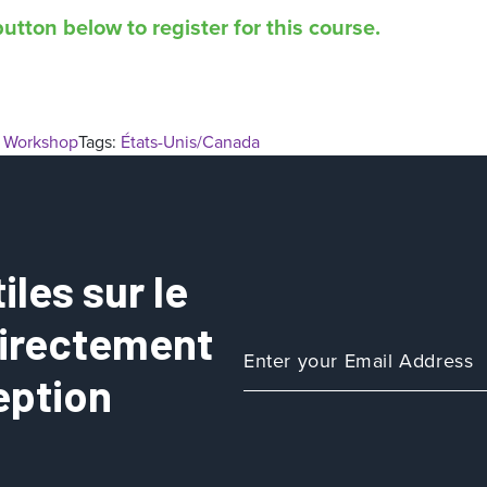
utton below to register for this course.
Workshop
Tags:
États-Unis/Canada
les sur le
directement
eption