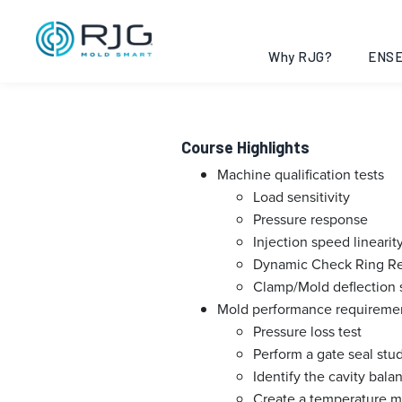
DECOUPLED MO
Michigan, 20
Why RJG?
ENSE
Course Highlights
Machine qualification tests
Load sensitivity
Pressure response
Injection speed linearit
Dynamic Check Ring Rep
Clamp/Mold deflection 
Mold performance requiremen
Pressure loss test
Perform a gate seal stu
Identify the cavity bala
Create a temperature m