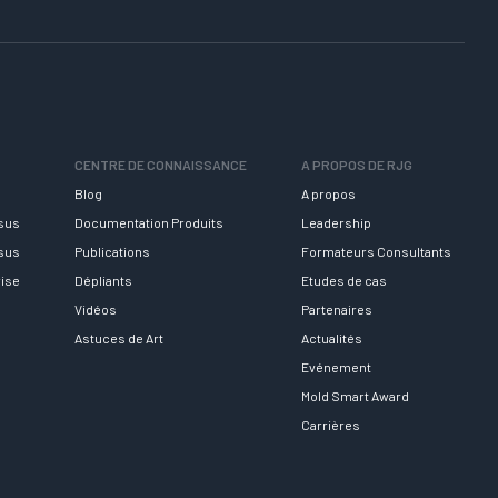
CENTRE DE CONNAISSANCE
A PROPOS DE RJG
Blog
A propos
rsus
Documentation Produits
Leadership
rsus
Publications
Formateurs Consultants
rise
Dépliants
Etudes de cas
Vidéos
Partenaires
Astuces de Art
Actualités
Evénement
Mold Smart Award
Carrières