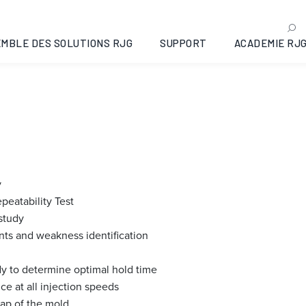
LDING® Workshop: Trave
26-06-23
MBLE DES SOLUTIONS RJG
SUPPORT
ACADEMIE RJ
y
eatability Test
study
ts and weakness identification
dy to determine optimal hold time
nce at all injection speeds
ap of the mold