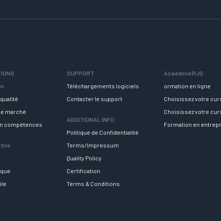
TIONS
SUPPORT
Académie RJG
in
Téléchargements logiciels
ormation en ligne
qualité
Contacter le support
Choisissez votre cu
 le marché
Choisissez votre cu
ADDITIONAL INFO
en compétences
Formation en entrep
Politique de Confidentialité
trie
Terms/Impressum
Quality Policy
ique
Certification
ile
Terms & Conditions