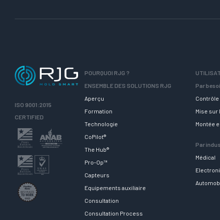
POURQUOI RJG ?
UTILISA
ENSEMBLE DES SOLUTIONS RJG
Par beso
Aperçu
Contrôle 
ISO 9001:2015
Formation
Mise sur
CERTIFIED
Technologie
Montée 
CoPilot®
Par indus
The Hub®
Médical
Pro-Op™
Electron
Capteurs
Automob
Equipements auxiliaire
Consultation
Consultation Process