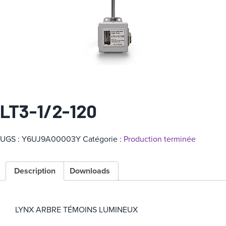
a
t
é
g
o
r
i
e
LT3-1/2-120
UGS :
Y6UJ9A00003Y
Catégorie :
Production terminée
Description
Downloads
LYNX ARBRE TÉMOINS LUMINEUX