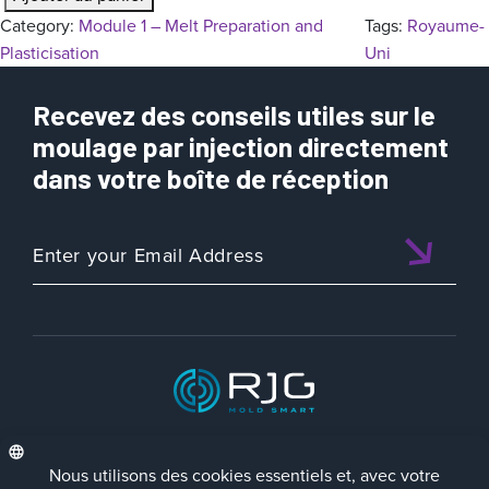
u
Category:
Module 1 – Melt Preparation and
Tags:
Royaume-
a
Plasticisation
Uni
n
t
Recevez des conseils utiles sur le
i
moulage par injection directement
t
dans votre boîte de réception
é
d
e
M
o
d
u
l
e
1
–
ISO 9001:2015 CERTIFIED
M