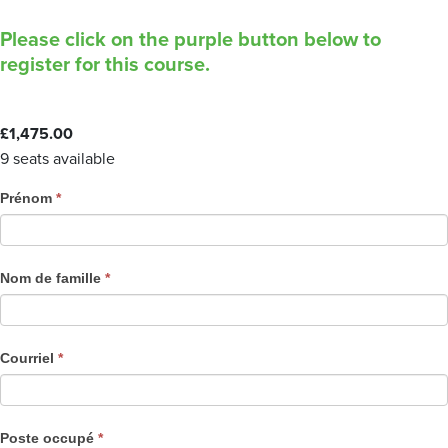
Please click on the purple button below to
register for this course.
£
1,475.00
9 seats available
C
Prénom
*
o
u
r
Nom de famille
*
s
e
R
Courriel
*
e
g
i
Poste occupé
*
s