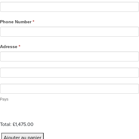
t
r
a
Phone Number
*
t
i
o
Adresse
*
n
Pays
Total:
£1,475.00
q
Ajouter au panier