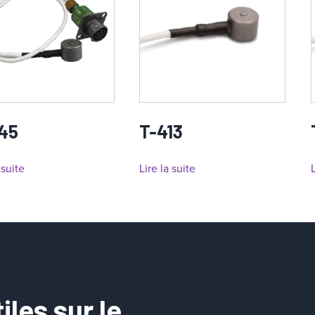
45
T-413
 suite
Lire la suite
L
les sur le