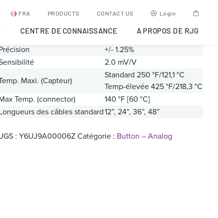
T-412
FRA
PRODUCTS
CONTACT US
Login
G
CENTRE DE CONNAISSANCE
A PROPOS DE RJG
Plage
T-412 – 500 lb
Précision
+/- 1.25%
Sensibilité
2.0 mV/V
Standard 250 °F/121,1 °C
Temp. Maxi. (Capteur)
Temp-élevée 425 °F/218,3 °C
Max Temp. (connector)
140 °F [60 °C]
Longueurs des câbles standard
12”, 24”, 36”, 48”
UGS :
Y6UJ9A00006Z
Catégorie :
Button – Analog