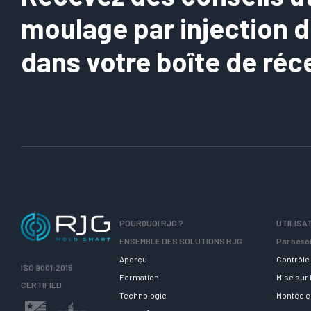
moulage par injection 
dans votre boîte de réc
POURQUOI RJG ?
UTILISA
ENSEMBLE DES SOLUTIONS RJG
Par beso
Aperçu
Contrôle 
ISO 9001:2015
Formation
Mise sur
CERTIFIED
Technologie
Montée 