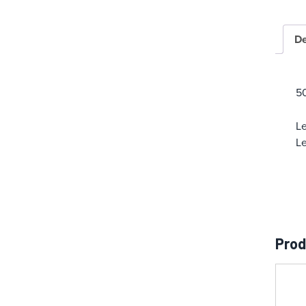
a
t
De
é
g
o
5
r
i
Le
e
Le
Prod