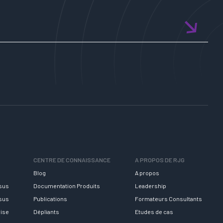
CENTRE DE CONNAISSANCE
A PROPOS DE RJG
Blog
A propos
rsus
Documentation Produits
Leadership
rsus
Publications
Formateurs Consultants
rise
Dépliants
Etudes de cas