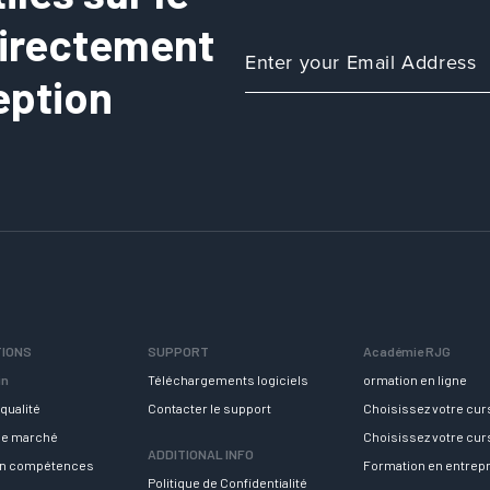
directement
eption
TIONS
SUPPORT
Académie RJG
in
Téléchargements logiciels
ormation en ligne
qualité
Contacter le support
Choisissez votre cu
 le marché
Choisissez votre cu
ADDITIONAL INFO
en compétences
Formation en entrep
Politique de Confidentialité