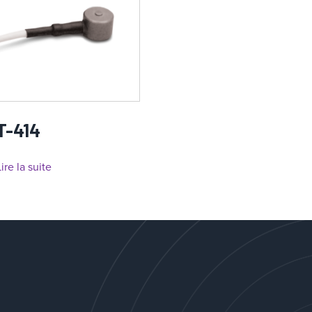
T-414
ire la suite