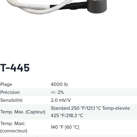
a
t
é
g
o
r
i
e
T-445
Plage
4000 lb
Précision
+/- 2%
Sensibilité
2.0 mV/V
Standard 250 °F/121,1 °C
Temp-élevée
Temp. Max. (Capteur)
425 °F/218,3 °C
Temp. Maxi.
140 °F [60 °C]
(connecteur)