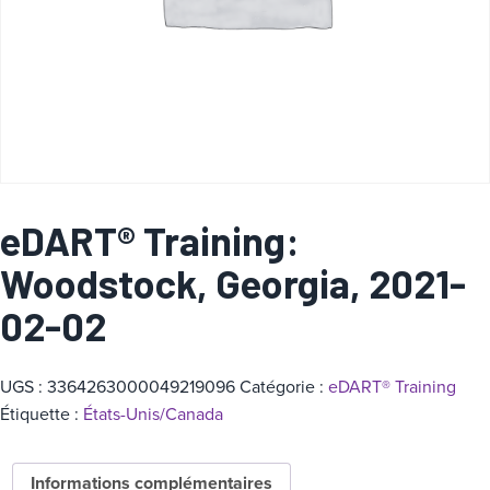
a
t
é
g
o
r
i
e
eDART® Training:
Woodstock, Georgia, 2021-
02-02
UGS :
3364263000049219096
Catégorie :
eDART® Training
Étiquette :
États-Unis/Canada
Informations complémentaires