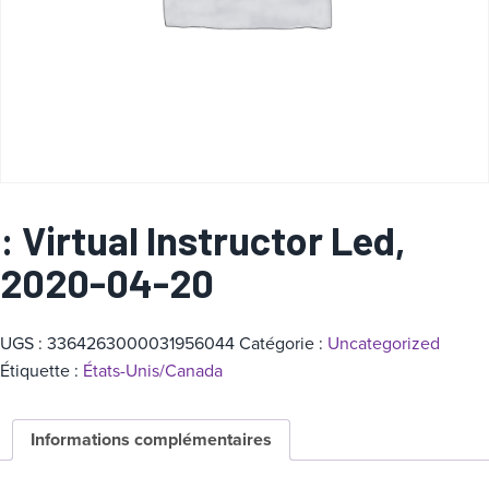
a
t
é
g
o
r
i
e
: Virtual Instructor Led,
2020-04-20
UGS :
3364263000031956044
Catégorie :
Uncategorized
Étiquette :
États-Unis/Canada
Informations complémentaires